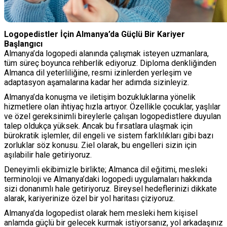
Logopedistler İçin Almanya’da Güçlü Bir Kariyer
Başlangıcı
Almanya’da logopedi alanında çalışmak isteyen uzmanlara,
tüm süreç boyunca rehberlik ediyoruz. Diploma denkliğinden
Almanca dil yeterliliğine, resmi izinlerden yerleşim ve
adaptasyon aşamalarına kadar her adımda sizinleyiz.
Almanya’da konuşma ve iletişim bozukluklarına yönelik
hizmetlere olan ihtiyaç hızla artıyor. Özellikle çocuklar, yaşlılar
ve özel gereksinimli bireylerle çalışan logopedistlere duyulan
talep oldukça yüksek. Ancak bu fırsatlara ulaşmak için
bürokratik işlemler, dil engeli ve sistem farklılıkları gibi bazı
zorluklar söz konusu. Ziel olarak, bu engelleri sizin için
aşılabilir hale getiriyoruz.
Deneyimli ekibimizle birlikte; Almanca dil eğitimi, mesleki
terminoloji ve Almanya’daki logopedi uygulamaları hakkında
sizi donanımlı hale getiriyoruz. Bireysel hedeflerinizi dikkate
alarak, kariyerinize özel bir yol haritası çiziyoruz.
Almanya’da logopedist olarak hem mesleki hem kişisel
anlamda güçlü bir gelecek kurmak istiyorsanız, yol arkadaşınız